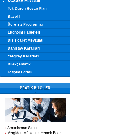
KOSGEB Mevzuatı
Tek Düzen Hesap Planı
Basel II
Ücretsiz Programlar
Ekonomi Haberleri
Dış Ticaret Mevzuatı
Danıştay Kararları
Yargıtay Kararları
Dilekçematik
İletişim Formu
PRATİK BİLGİLER
»
Amortisman Sınırı
»
Vergiden Müstesna Yemek Bedeli