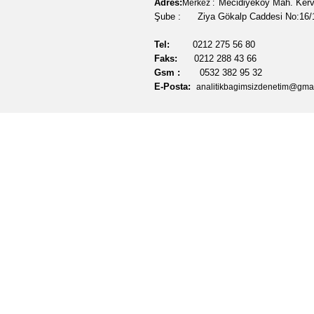
Adres:
Mecidiyeköy Mah. Ker
Merkez :
Şube : Ziya Gökalp Caddesi No:16/1
Tel:
0212 275 56 80
Faks:
0212 288 43 66
Gsm :
0532 382 95 32
E-Posta:
analitikbagimsizdenetim@gma