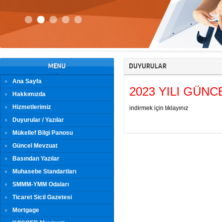
MENU
DUYURULAR
Ana Sayfa
2023 YILI GÜN
Hakkımızda
Hizmetlerimiz
indirmek için tıklayınız
Duyurular / Yazılar
Mükellef Bilgi Panosu
Güncel Mevzuat
Basından Yazılar
Muhasebe Standartları
SMMM-YMM Odaları
Ticaret Sicil Gazetesi
Mortgage