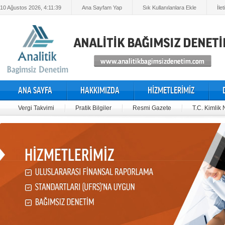
10 Ağustos 2026, 4:11:39
Ana Sayfam Yap
Sık Kullanılanlara Ekle
İle
ANA SAYFA
HAKKIMIZDA
HİZMETLERİMİZ
Vergi Takvimi
Pratik Bilgiler
Resmi Gazete
T.C. Kimlik